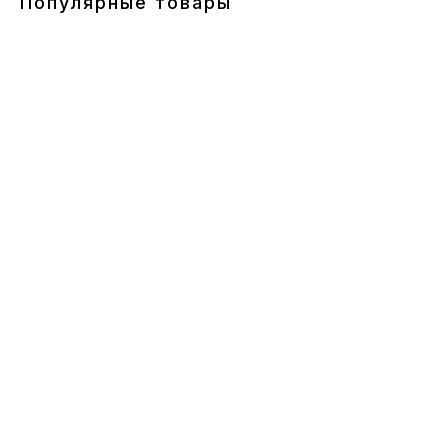
Популярные товары
ERROR:Not found category