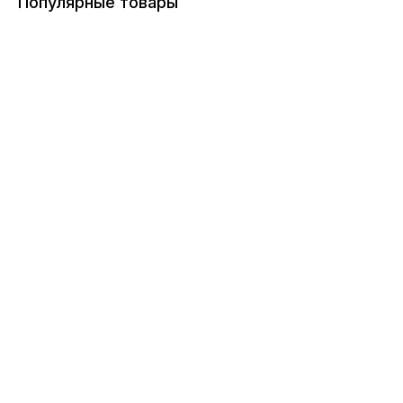
Популярные товары
ERROR:Not found category